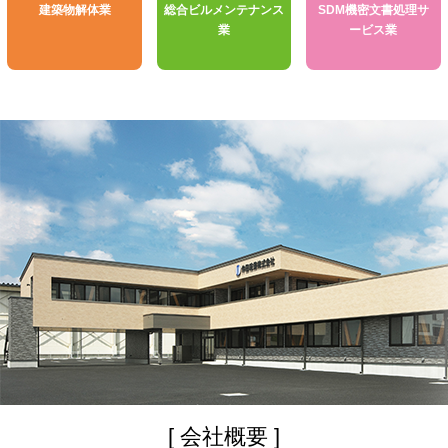
建築物解体業
総合ビルメンテナンス
SDM機密文書処理サ
業
ービス業
[ 会社概要 ]